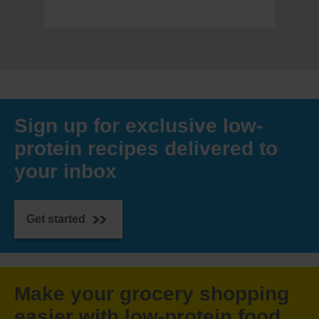
Sign up for exclusive low-
protein recipes delivered to
your inbox
Get started
Make your grocery shopping
easier with low-protein food