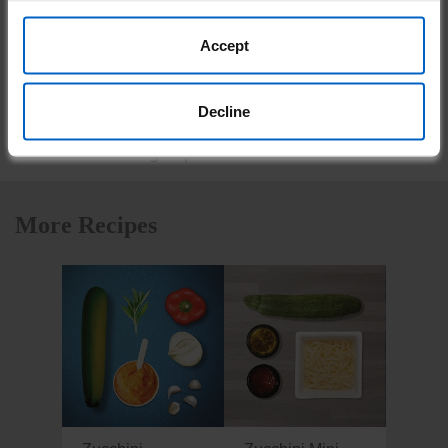
Una vez que la yaca se haya ablandado,
retírela del fuego y sepárela con 2
Accept
tenedores.
Sírvala en el pan para hamburguesas
Decline
con sus acompañamientos favoritos que
no contengan proteína.
More Recipes