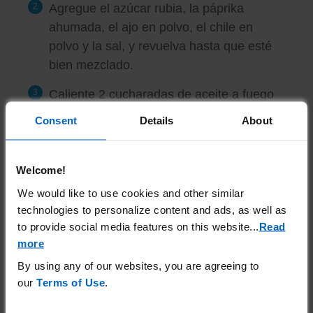
Agregue el azúcar rubia, la páprika
ahumada, el ajo en polvo, el chile en
polvo y la sal, y revuelva hasta que esté
bien mezclado.
Caliente 2 cucharadas de aceite a fuego
medio en una sartén grande, y fría la
Consent
Details
About
yaca durante 3 minutos.
Luego agregue 1 taza de salsa barbacoa,
Welcome!
y baje el fuego a mínimo.
We would like to use cookies and other similar
Tape la sartén y deje hervir durante
technologies to personalize content and ads, as well as
to provide social media features on this website.
..
Read
aproximadamente 30 minutos, agregando
more
el 1/4 de taza de agua para diluir la salsa
si es necesario. Revuelva de vez en
By using any of our websites, you are agreeing to
our
Terms of Use
.
cuando.