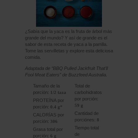
¿Sabía que la yaca es la fruta de árbol más
grande del mundo? Y así de grande es el
sabor de esta receta de yaca a la parrilla.
Tome las servilletas y explore esta deliciosa
comida.
Adaptada de “BBQ Pulled Jackfruit That’ll
Fool Meat Eaters” de Buzzfeed Australia.
Tamaño de la
Total de
porción:
carbohidratos
1/2 taza
por porción:
PROTEÍNA por
59 g
porción:
0.4 g*
Cantidad de
CALORÍAS por
porciónes:
8
porción:
306
Tiempo total
Grasa total por
de
porción:
6 g