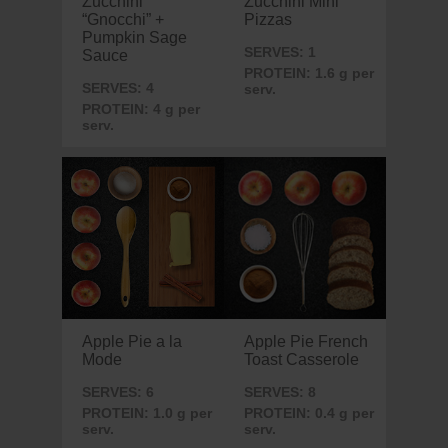
Zucchini
Zucchini Mini
“Gnocchi” +
Pizzas
Pumpkin Sage
SERVES: 1
Sauce
PROTEIN: 1.6 g per
SERVES: 4
serv.
PROTEIN: 4 g per
serv.
Apple Pie a la
Apple Pie French
Mode
Toast Casserole
SERVES: 6
SERVES: 8
PROTEIN: 1.0 g per
PROTEIN: 0.4 g per
serv.
serv.